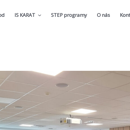
od
IS KARAT
STEP programy
O nás
Kont