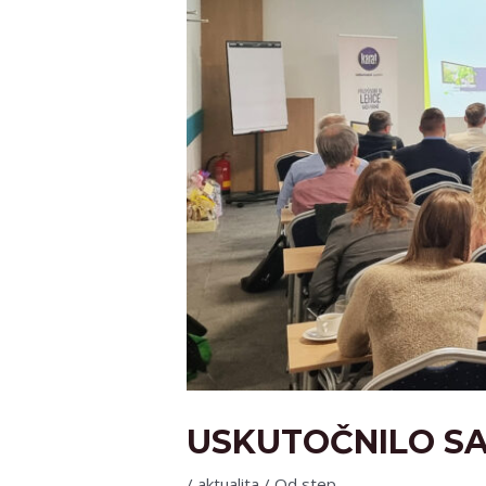
USKUTOČNILO SA
/
aktualita
/ Od
step