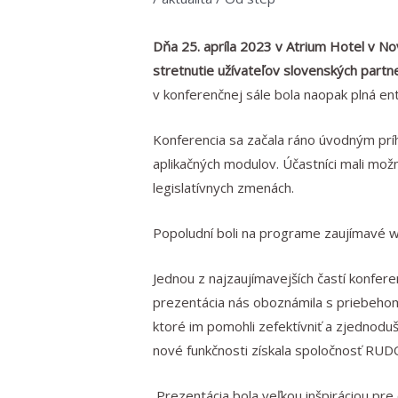
Dňa 25. apríla 2023 v Atrium Hotel v N
stretnutie užívateľov slovenských partn
v konferenčnej sále bola naopak plná e
Konferencia sa začala ráno úvodným prí
aplikačných modulov. Účastníci mali mo
legislatívnych zmenách.
Popoludní boli na programe zaujímavé w
Jednou z najzaujímavejších častí konfer
prezentácia nás oboznámila s priebeho
ktoré im pomohli zefektívniť a zjednodu
nové funkčnosti získala spoločnosť RUDO
Prezentácia bola veľkou inšpiráciou pr