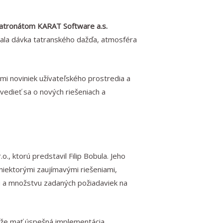
patronátom KARAT Software a.s.
nala dávka tatranského dažďa, atmosféra
i noviniek užívateľského prostredia a
edieť sa o nových riešeniach a
, ktorú predstavil Filip Bobula. Jeho
iektorými zaujímavými riešeniami,
pu a množstvu zadaných požiadaviek na
môže mať úspešná implementácia