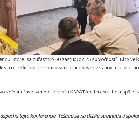
enciu, ktorej sa zúčastnilo 60 zástupcov 25 spoločností. Táto veľ
kty, čo je kľúčové pre budovanie dlhodobých vzťahov a spoluprác
vo voľnom čase, veríme, že naša KARAT konferencia bola opäť sk
 úspechu tejto konferencie. Tešíme sa na ďalšie stretnutia a spol