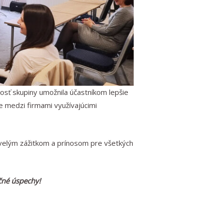
kosť skupiny umožnila účastníkom lepšie
e medzi firmami využívajúcimi
velým zážitkom a prínosom pre všetkých
očné úspechy!