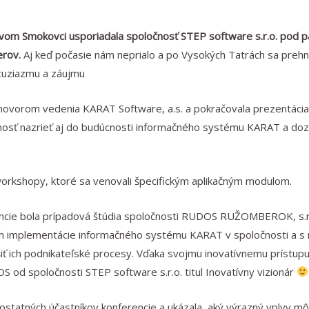
ovom Smokovci usporiadala spoločnosť STEP software s.r.o. pod 
erov.
Aj keď počasie nám neprialo a po Vysokých Tatrách sa preh
ntuziazmu a záujmu
hovorom vedenia KARAT Software, a.s. a pokračovala prezentáciam
žnosť nazrieť aj do budúcnosti informačného systému KARAT a dozv
orkshopy, ktoré sa venovali špecifickým aplikačným modulom.
encie bola prípadová štúdia spoločnosti RUDOS RUŽOMBEROK, s.r.o.
m implementácie informačného systému KARAT v spoločnosti a s n
šiť ich podnikateľské procesy. Vďaka svojmu inovatívnemu prístu
S od spoločnosti STEP software s.r.o. titul Inovatívny vizionár
e ostatných účastníkov konferencie a ukázala, aký výrazný vplyv 