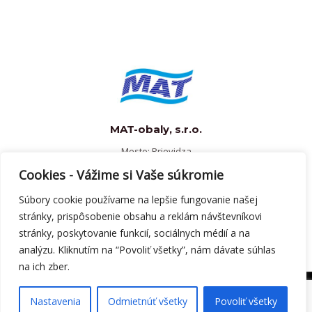
MAT-obaly, s.r.o.
Mesto: Prievidza
Odvetvie: výroba a recyklácia obalových materiálov
Cookies - Vážime si Vaše súkromie
Rok implementácie: 2005
Súbory cookie používame na lepšie fungovanie našej
stránky, prispôsobenie obsahu a reklám návštevníkovi
stránky, poskytovanie funkcií, sociálnych médií a na
analýzu. Kliknutím na “Povoliť všetky”, nám dávate súhlas
na ich zber.
Copyright © 1991-2026
STEP software s.r.o., Pekná 2, 040
01 Košice, 055/633 94 70,
step@step.sk
Nastavenia
Odmietnúť všetky
Povoliť všetky