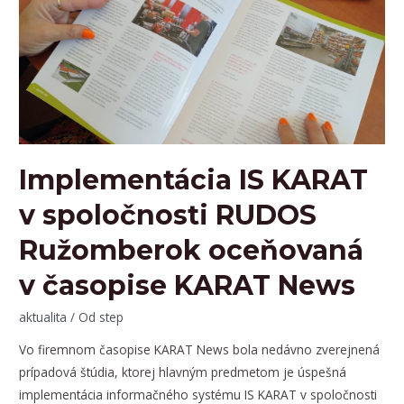
Solution
partner
pre
Slovenskú
republiku
Implementácia IS KARAT
v spoločnosti RUDOS
Ružomberok oceňovaná
v časopise KARAT News
aktualita
/ Od
step
Vo firemnom časopise KARAT News bola nedávno zverejnená
prípadová štúdia, ktorej hlavným predmetom je úspešná
implementácia informačného systému IS KARAT v spoločnosti