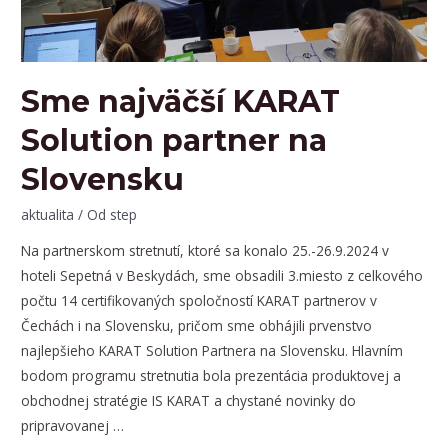
IS
KARAT
29.10.2024
v
Sme najväčší KARAT
Košiciach
Solution partner na
Slovensku
aktualita
/ Od
step
Na partnerskom stretnutí, ktoré sa konalo 25.-26.9.2024 v
hoteli Sepetná v Beskydách, sme obsadili 3.miesto z celkového
počtu 14 certifikovaných spoločností KARAT partnerov v
Čechách i na Slovensku, pričom sme obhájili prvenstvo
najlepšieho KARAT Solution Partnera na Slovensku. Hlavním
bodom programu stretnutia bola prezentácia produktovej a
obchodnej stratégie IS KARAT a chystané novinky do
pripravovanej …