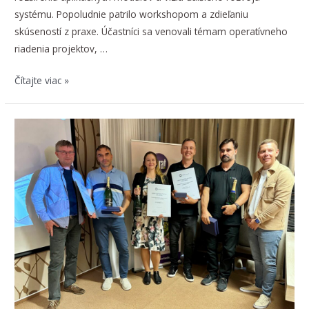
systému. Popoludnie patrilo workshopom a zdieľaniu
skúseností z praxe. Účastníci sa venovali témam operatívneho
riadenia projektov, …
Predstavili
Čítajte viac »
sme
novinky
na
KARAT
konferencii
2026
v
Martine