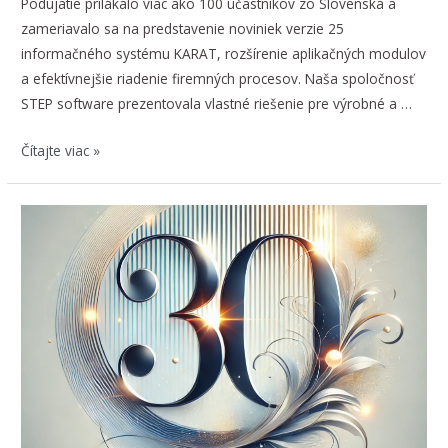
Podujatie prilákalo viac ako 100 účastníkov zo Slovenska a
zameriavalo sa na predstavenie noviniek verzie 25
informačného systému KARAT, rozšírenie aplikačných modulov
a efektívnejšie riadenie firemných procesov. Naša spoločnosť
STEP software prezentovala vlastné riešenie pre výrobné a …
Zúčastnili
Čítajte viac »
sme
sa
KARAT
konferencie
2025