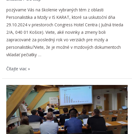
pozývame Vás na školenie vybraných tém z oblasti
Personalistika a Mzdy v IS KARAT, ktoré sa uskutoční dňa
29.10.2024 v priestoroch Congress Hotel Centra ( Južná trieda
2/A, 040 01 Košice). Viete, aké novinky a zmeny boli
zapracované za posledný rok vo verziách pre mzdy a
personalistiku?Viete, že je možné v mzdových dokumentoch
vkladať pečiatky …
Školenie
Čítajte viac »
vybraných
tém
z
oblasti
Personalistika
a
Mzdy
v