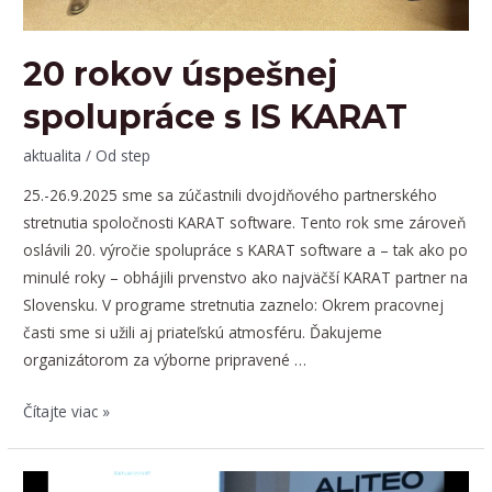
20 rokov úspešnej
spolupráce s IS KARAT
aktualita
/ Od
step
25.-26.9.2025 sme sa zúčastnili dvojdňového partnerského
stretnutia spoločnosti KARAT software. Tento rok sme zároveň
oslávili 20. výročie spolupráce s KARAT software a – tak ako po
minulé roky – obhájili prvenstvo ako najväčší KARAT partner na
Slovensku. V programe stretnutia zaznelo: Okrem pracovnej
časti sme si užili aj priateľskú atmosféru. Ďakujeme
organizátorom za výborne pripravené …
20
Čítajte viac »
rokov
úspešnej