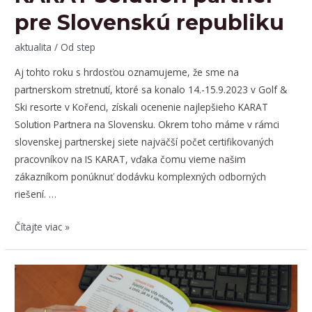
pre Slovenskú republiku
aktualita
/ Od
step
Aj tohto roku s hrdosťou oznamujeme, že sme na
partnerskom stretnutí, ktoré sa konalo 14.-15.9.2023 v Golf &
Ski resorte v Kořenci, získali ocenenie najlepšieho KARAT
Solution Partnera na Slovensku. Okrem toho máme v rámci
slovenskej partnerskej siete najväčší počet certifikovaných
pracovníkov na IS KARAT, vďaka čomu vieme našim
zákazníkom ponúknuť dodávku komplexných odborných
riešení. …
Sme
Čítajte viac »
ocenení
ako
najlepší
KARAT