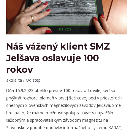
vyskúšať
našu
aplikáciu
pre
dotykové
terminály.
Náš vážený klient SMZ
Jelšava oslavuje 100
rokov
aktualita
/ Od
step
Dňa 16.9.2023 ubehlo presne 100 rokov od chvíle, keď sa
prvýkrát rozhorel plameň v prvej šachtovej peci v priestoroch
dnešných Slovenských magnezitových závodov Jelšava. Sme
hrdí na to, že máme možnosť spolupracovať s najväčším
ťažobným a spracovateľským závodom magnezitu na
Slovensku v podobe dodávky informačného systému KARAT,