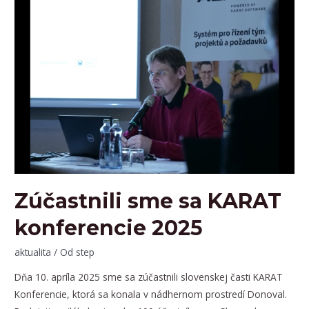
spolupráce
s
IS
KARAT
Zúčastnili sme sa KARAT
konferencie 2025
aktualita
/ Od
step
Dňa 10. apríla 2025 sme sa zúčastnili slovenskej časti KARAT
Konferencie, ktorá sa konala v nádhernom prostredí Donoval.