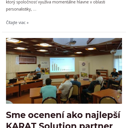
ktorý spoločnosť využíva momentálne hlavne v oblasti
personalistiky, …
Náš
Čítajte viac »
vážený
klient
SMZ
Jelšava
oslavuje
100
rokov
Sme ocenení ako najlepší
KARAT Solution partner