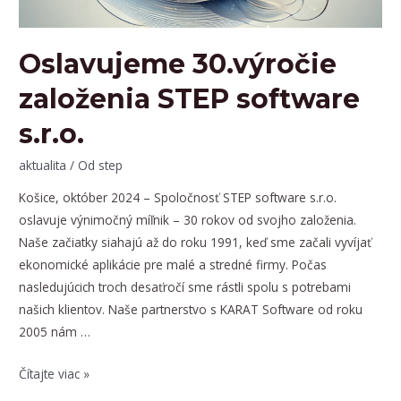
Oslavujeme 30.výročie
založenia STEP software
s.r.o.
aktualita
/ Od
step
Košice, október 2024 – Spoločnosť STEP software s.r.o.
oslavuje výnimočný míľnik – 30 rokov od svojho založenia.
Naše začiatky siahajú až do roku 1991, keď sme začali vyvíjať
ekonomické aplikácie pre malé a stredné firmy. Počas
nasledujúcich troch desaťročí sme rástli spolu s potrebami
našich klientov. Naše partnerstvo s KARAT Software od roku
2005 nám …
Oslavujeme
Čítajte viac »
30.výročie