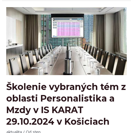
založenia
STEP
software
s.r.o.
Školenie vybraných tém z
oblasti Personalistika a
Mzdy v IS KARAT
29.10.2024 v Košiciach
aktualita
/ Od
step