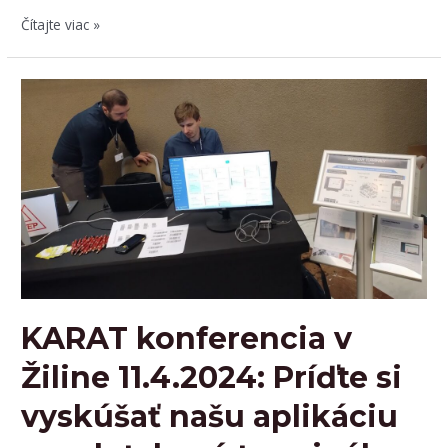
Sme
Čítajte viac »
najväčší
KARAT
Solution
partner
na
Slovensku
KARAT konferencia v
Žiline 11.4.2024: Príďte si
vyskúšať našu aplikáciu