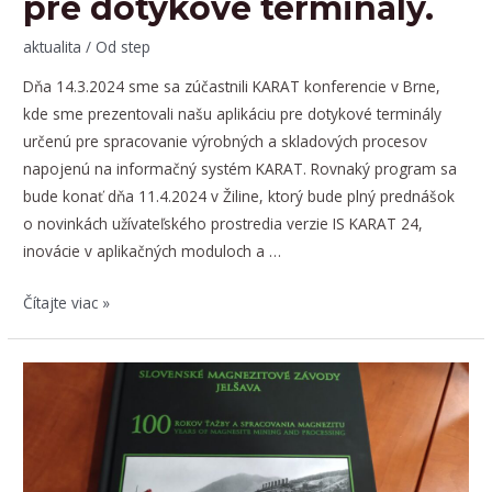
pre dotykové terminály.
aktualita
/ Od
step
Dňa 14.3.2024 sme sa zúčastnili KARAT konferencie v Brne,
kde sme prezentovali našu aplikáciu pre dotykové terminály
určenú pre spracovanie výrobných a skladových procesov
napojenú na informačný systém KARAT. Rovnaký program sa
bude konať dňa 11.4.2024 v Žiline, ktorý bude plný prednášok
o novinkách užívateľského prostredia verzie IS KARAT 24,
inovácie v aplikačných moduloch a …
KARAT
Čítajte viac »
konferencia
v
Žiline
11.4.2024:
Príďte
si