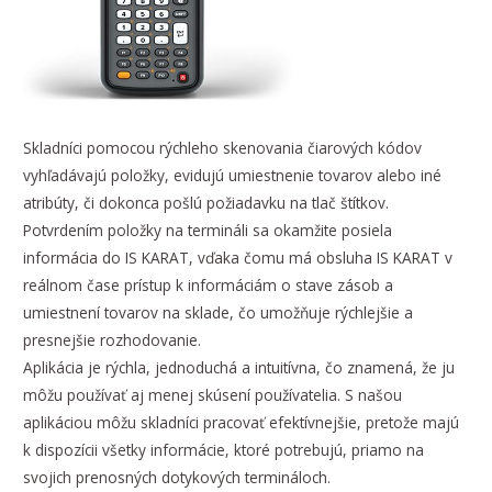
Skladníci pomocou rýchleho skenovania čiarových kódov
vyhľadávajú položky, evidujú umiestnenie tovarov alebo iné
atribúty, či dokonca pošlú požiadavku na tlač štítkov.
Potvrdením položky na termináli sa okamžite posiela
informácia do IS KARAT, vďaka čomu má obsluha IS KARAT v
reálnom čase prístup k informáciám o stave zásob a
umiestnení tovarov na sklade, čo umožňuje rýchlejšie a
presnejšie rozhodovanie.
Aplikácia je rýchla, jednoduchá a intuitívna, čo znamená, že ju
môžu používať aj menej skúsení používatelia. S našou
aplikáciou môžu skladníci pracovať efektívnejšie, pretože majú
k dispozícii všetky informácie, ktoré potrebujú, priamo na
svojich prenosných dotykových termináloch.